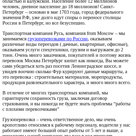
областью и калужской. Население более 12 миллионов
человек, дневное население до 18 миллионов! Санкт-
Петербург – основан в мае 1703 года, город федерального
значения Р.Ф, уже долго идут споры о переносе столицы
России в Петербург, но все безуспешно.
Транспортная компания Русь, компания from Moscow – мы
занимаемся
грузоперевозками по России
, оказываем
различные виды переездов ( дачные, квартирные, офисные),
оказываем услуги спецтехники, грузим и выгружаем до 2
тонн. Очень много заказчиков, покупателей и поэтому жизнь
перевозок Москва Петербург кипит как никогда, Вы можете
сами убедиться хоть раз посетив Ленинградское шоссе, и
увидев воочию сколько Фур курируют данные маршруты, а
это перевозка : строительных материалов, морепродукты,
продукция развлекательного характера, и много много всего.
В отличие от многих транспортных компаний, мы
гарантируем сохранность груза, заключая договор
страхования, и вы никогда не будете знать проблемы “работы
с плохими перевозчиками”
Грузоперевозки – очень ответственное дело, мы очень
кропотливо относимся к рабочему персоналу, водители у нас
работают имеют большой опыт работы от 5 лет и выше, а
менеджеры нашей компании два раза в год проходят