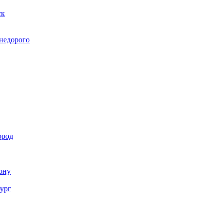
ск
 недорого
ород
Дону
бург