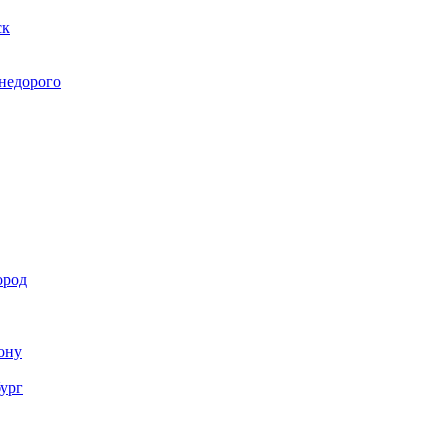
ск
 недорого
ород
Дону
бург