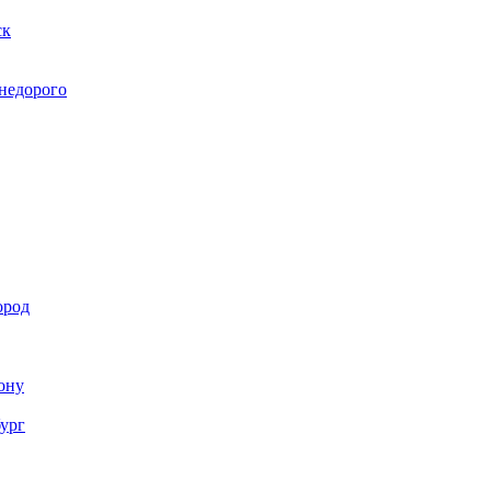
ск
 недорого
ород
Дону
бург