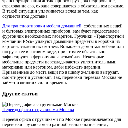
транспортирования антикварного груза, экспедирование,
страхование его, охрана совершаются в обязательном режиме.
В такой ситуации уплачивается вслед за тем, как
осуществится доставка.
Для транспортировки мебели домашней
, собственных вещей
и бытовых электронных приборов, вам будет предоставлен
фургончик необходимых габаритов. Грузчики «Транспортной
компании РУсь» упакуют домашние предметы в коробки из
картона, заклеив их скотчем. Возможен демонтаж мебели или
погрузка ее в готовом виде, при этом ее обязательно
зафиксируют в фургончике автомобиля. Некоторые
мебельные предметы перекладываются уплотнительными
материями или картоном, дабы избежать царапин.
Привезенные до места вещи по вашему желанию выгрузят,
смонтируют и установят. Так, перевозки переезда Москва не
займет излишних сил и времени.
Другие статьи
Переезд офиса с грузчиками Москва
Переезд офиса с грузчиками по Москве предназначается для
перевозки грузов самого разнообразного назначения ,