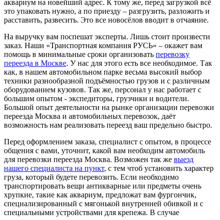
аквариум на новейший адрес. К тому же, перед загрузкой всё
это упаковать нужно, а по приезду – разгрузить, разложить и
расставить, развесить. Это все новосёлов вводит в отчаяние.
На выручку вам поспешат эксперты. Лишь стоит произвести
заказ. Наши «Транспортная компания РУСЬ» – окажет вам
помощь в минимальные сроки организовать
перевозку
переезда в Москве
. У нас для этого есть все необходимое. Так
как, в нашем автомобильном парке весьма высокий выбор
техники разнообразной подъёмностью грузов и с различным
оборудованием кузовов. Так же, персонал у нас работает с
большим опытом - экспедиторы, грузчики и водители.
Большой опыт деятельности на рынке организации перевозки
переезда Москва и автомобильных перевозок, даёт
возможность нам реализовать переезд ваш предельно быстро.
Перед оформлением заказа, специалист с опытом, в процессе
общения с вами, уточнит, какой вам необходим автомобиль
для перевозки переезда Москва. Возможен так же
выезд
нашего специалиста на пункт
, с тем чтоб установить характер
груза, который будете перевозить. Если необходимо
транспортировать вещи антикварные или предметы очень
хрупкие, такие как аквариум, предложат вам фургончик,
специализированный с мягонькой внутренней обивкой и с
специальными устройствами для крепежа. В случае