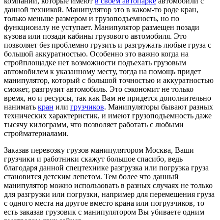
компаний, которые имеют
в своем автопарке
автомобили с
данной техникой. Манипулятор это в каком-то роде кран,
только меньше размером и грузоподъемность, но по
функционалу не уступает. Манипулятор размещен позади
кузова или позади кабины грузового автомобиля. Это
позволяет без проблемно грузить и разгружать любые груза с
большой аккуратностью. Особенно это важно когда на
стройплощадке нет возможности подъехать грузовым
автомобилем к указанному месту, тогда на помощь придет
манипулятор, который с большой точностью и аккуратностью
сможет, разгрузит автомобиль. Это сэкономит не только
время, но и ресурсы, так как Вам не придется дополнительно
нанимать
кран
или
грузчиков
. Манипуляторы бывают разных
технических характеристик, и имеют грузоподъемность даже
тысячу килограмм, что позволяет работать с любыми
стройматериалами.
Заказав перевозку грузов манипулятором Москва, Ваши
грузчики и работники скажут большое спасибо, ведь
благодаря данной спецтехнике разгрузка или погрузка груза
становится детским лепетом. Тем более что данный
манипулятор можно использовать в разных случаях не только
для разгрузки или погрузки, например для перемещения груза
с одного места на другое вместо крана или погрузчиков, то
есть заказав грузовик с манипулятором Вы убиваете одним