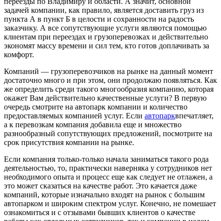
переезды по Владимиру и области. А значит, основной
задачей компании, как правило, является доставить груз из
пункта А в пункт Б в целости и сохранности на радость
заказчику. А все сопутствующие услуги являются помощью
клиентам при переездах и грузоперевозках и действительно
экономят массу времени и сил тем, кто готов доплачивать за
комфорт.
Компаний — грузоперевозчиков на рынке на данный момент
достаточно много и при этом, они продолжаю появляться. Как
же определить среди такого многообразия компанию, которая
окажет Вам действительно качественные услуги? В первую
очередь смотрите на автопарк компании и количество
предоставляемых компанией услуг. Если
автопарк
впечатляет,
а к перевозкам компания добавила еще и множество
разнообразный сопутствующих предложений, посмотрите на
срок присутствия компании на рынке.
Если компания только-только начала заниматься такого рода
деятельностью, то, практически наверняка у сотрудников нет
необходимого опыта и процесс еще как следует не отлажен, а
это может сказаться на качестве работ. Это качается даже
компаний, которые изначально входят на рынок с большим
автопарком и широким спектром услуг. Конечно, не помешает
ознакомиться и с отзывами бывших клиентов о качестве