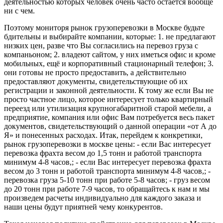
деятельностью которых человек очень часто остается вообще
ни с чем.
Поэтому мониторя рынок грузоперевозки в Москве будьте
бдительны и выбирайте компании, которые: 1. не предлагают
низких цен, разве что Вы согласились на перевоз груза с
компаньоном; 2. владеют сайтом, у них иметься офис и кроме
мобильных, ещё и корпоративный стационарный телефон; 3.
они готовы не просто предоставить, а действительно
предоставляют документы, свидетельствующие об их
регистрации и законной деятельности. К тому же если Вы не
просто частное лицо, которое интересует только квартирный
переезд или утилизация крупногабаритной старой мебели, а
предприятие, компания или офис Вам потребуется весь пакет
документов, свидетельствующий о данной операции «от А до
Я» и понесенных расходах. Итак, перейдем к конкретики,
рынок грузоперевозки в москве цены: - если Вас интересует
перевозка фрахта весом до 1,5 тонн и работой транспорта
минимум 4-8 часов,; - если Вас интересует перевозка фрахта
весом до 3 тонн и работой транспорта минимум 4-8 часов,; -
перевозка груза 5-10 тонн при работе 5-8 часов; - груз весом
до 20 тонн при работе 7-9 часов, то обращайтесь к нам и мы
произведем расчеты индивидуально для каждого заказа и
наши цены будут приятней чему конкурентов.