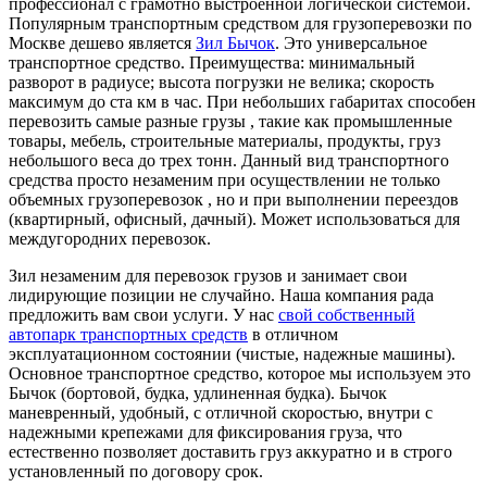
профессионал с грамотно выстроенной логической системой.
Популярным транспортным средством для грузоперевозки по
Москве дешево является
Зил Бычок
. Это универсальное
транспортное средство. Преимущества: минимальный
разворот в радиусе; высота погрузки не велика; скорость
максимум до ста км в час. При небольших габаритах способен
перевозить самые разные грузы , такие как промышленные
товары, мебель, строительные материалы, продукты, груз
небольшого веса до трех тонн. Данный вид транспортного
средства просто незаменим при осуществлении не только
объемных грузоперевозок , но и при выполнении переездов
(квартирный, офисный, дачный). Может использоваться для
междугородних перевозок.
Зил незаменим для перевозок грузов и занимает свои
лидирующие позиции не случайно. Наша компания рада
предложить вам свои услуги. У нас
свой собственный
автопарк транспортных средств
в отличном
эксплуатационном состоянии (чистые, надежные машины).
Основное транспортное средство, которое мы используем это
Бычок (бортовой, будка, удлиненная будка). Бычок
маневренный, удобный, с отличной скоростью, внутри с
надежными крепежами для фиксирования груза, что
естественно позволяет доставить груз аккуратно и в строго
установленный по договору срок.