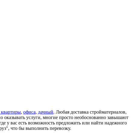
д квартиры
,
офиса
,
дачный
. Любая доставка стройматериалов,
тно оказывать услуги, многие просто необоснованно завышают
 где у вас есть возможность предложить или найти надежного
руз", что бы выполнить перевозку.