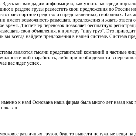
. Здесь мы вам дадим информацию, как узнать нас среди портало
ю: в разделе грузы разместить свои предложения по России ил
 автотранспортное средство из представленных, свободных. Так
Они имеют возможность размещать предложения и ждать ответа от
ное время. Диспетчер перевозок позволяет бесплатную регистра
размещать свои объявления, к примеру "ищу груз". Это приводи
ь вы всегда найдете предложения в нашей системе. Система пре
темы являются тысячи представителей компаний и частные лица.
зможности либо заработать, либо при необходимости в перевозк
ае вас ждет успех .
 именно к нам! Основана наша фирма была много лет назад как п
показал...
московье различных грузов, будь то вывезти ненужные вещи на 