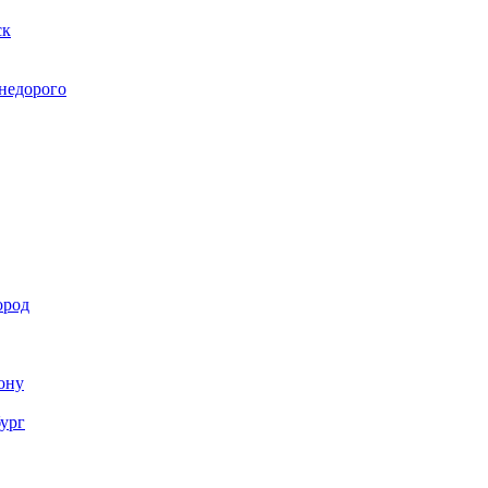
ск
 недорого
ород
Дону
бург