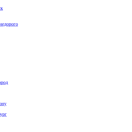
ск
 недорого
ород
Дону
бург