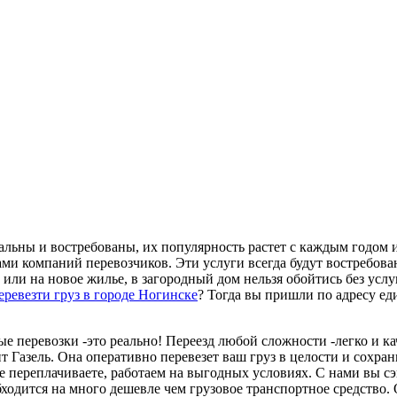
уальны и востребованы, их популярность растет с каждым годом
ами компаний перевозчиков. Эти услуги всегда будут востребова
или на новое жилье, в загородный дом нельзя обойтись без услу
еревезти груз в городе Ногинске
? Тогда вы пришли по адресу ед
е перевозки -это реально! Переезд любой сложности -легко и к
т Газель. Она оперативно перевезет ваш груз в целости и сохра
е переплачиваете, работаем на выгодных условиях. С нами вы сэ
обходится на много дешевле чем грузовое транспортное средство