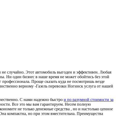
 и не случайно. Этот автомобиль выгоден и эффективен. Любая
ны. Ни один бизнес в наше время не может обойтись без этой
г профессионала. Проще сказать куда не посмотришь везде
инственно верному -Газель перевозки Ногинск услуга от нашей
ачественно. С нами надежно быстро
и по разумной стоимости за
нности. Все это мы вам гарантируем. Несем полную
кономите не только денежные средства , но и настолько ценное
. Она компактна, но при этом вместительна. Преимущества