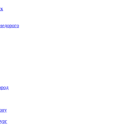
ск
 недорого
ород
Дону
бург