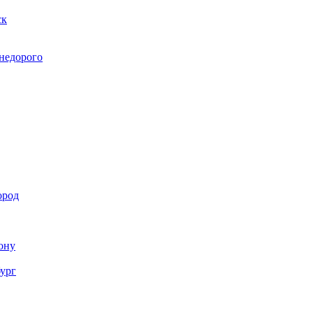
ск
 недорого
ород
Дону
бург