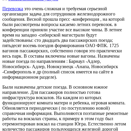
Перевозка
это очень сложная и требуемая серьезной
организации задача для сотрудников железнодорожного
сообщения. Весной прошла пресс -конференция , на которой
были рассмотрены вопросы касаемо летних перевозок. в
конференции приняли участие все высокие чины. В летнее
время на западно -сибирской магистрали будут
задействованы: сто двадцать два пассажирских поезда;
пятьдесят восемь поездов формирования ОАО ФПК. 1725
вагонов пассажирских, собственно говоря это практически
весь парк. В составы включены новые вагоны. Назначены
новые поезда по направлениям : Барнаул -Адлер,
Новосибирск- Адлер, Новокузнецк -Анапа, Новосибирск
-Симферополь и др (полный список имеется на сайте в
информационном разделе).
Были назначены детские поезда. В основном южное
направление. Для пассажиров полностью готова
инфраструктура вокзалов. На каждом из которых
функционируют комната матери и ребенка, игровая комната.
Обновляется периодически ( по поступлению новой)
справочная информация. Выполняются поэтапные ремонтные
работы на вокзалах страны, к примеру в этом году был
отремонтирован вокзал на станции Югра. Естественно летом
количество пассажиров пользующихся железной дорогой