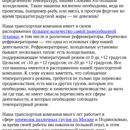
определенную температуру, иными словами это большой
холодильник. Такие машины жизненно необходимы, ведь не
провезешь, (например рыбу, или мясо), в простом фургоне во
время тридцатиградусной жары — не довезешь!
Наша транспортная компания имеет в своем
распоряжении
большое количество самой разнообразной
техники
, в том числе и различные рефрижераторы. Перевозки
рефрижераторами — это одна из основных сфер нашей
деятельности. Рефрижераторные, холодильные установки
бывают нескольких типов: есть холодильники,
поддерживающие температурный режим от 0 до +12 градусов
Цельсия; от -10 до +12 градусов; от-20 до +12 градусов. Все
эти машины имеются в распоряжении нашей транспортной
компании. К слову нужно заметить, что соблюдение
температурного режима, требуется не только при перевозке
продовольствия, есть масса других грузов, которым это
необходимо, например: в химическом производстве, да мало
ли где еще, не имеет смысла перечислять все сферы
деятельности, в которых необходимо соблюдать
температурный режим.
Наша транспортная компания много лет работает в
сфере
перевозок различных грузов по Москве
и Подмосковью,
за время своей работы мы накопили большой опыт, в этом
виде деятельности, и на сегодняшний момент, наша