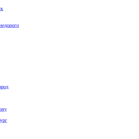
ск
 недорого
ород
Дону
бург