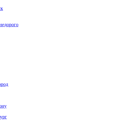
ск
 недорого
ород
Дону
бург