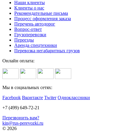
Наши клиенты
Клиенты о нас
Рекомендательные письма
Процесс оформления заказа
Перечень автодорог
Вопрос-ответ
Грузоперевозки
Переезды
Аренда спецтехники
Перевозка негабаритных грузов
Онлайн оплата:
Мы в социальных сетях:
Facebook
Вконтакте
Twiter
Одноклассники
+7 (499) 649-72-21
Перезвонить вам?
kin@rus-perevozki.ru
© 2026