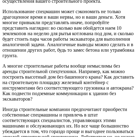
осуществления вашего строительного проекта.
Использование спецмашин может сэкономить не только
драгоценное время и ваши нервы, но и ваши деньги. Хотя
многие привыкли представлять иначе, попробуйте
представить наглядно: во сколько вам обойдется наем 10
землекопов на неделю для рытья котлована под дом, и сколько
будет стоить пара часов работы экскаватора для выполнения
аналогичной задачи. Аналогичные выводы можно сделать и в
отношении других работ, будь то замес бетона или утрамбовка
грунта.
А многие строительные работы вообще немыслимы без
аренды строительной спецтехники. Например, как можно
построить высотный дом без башенного крана? Как доставить
на строительную площадку железный контейнер с
инструментами без соответствующего грузовика и автокрана?
Как подвести подземные коммуникации к зданию без
экскаваторов?
Иногда строительные компании предпочитают приобрести
собственные спецмашины и привлечь в штат
соответствующих специалистов, управляющих этими
машинами и обслуживающих их. Но все чаще большинство
убеждается в том, что гораздо проще и выгоднее пользоваться
арендой строительной спецтехники
.
Действительно, не нужно