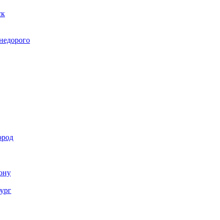
ск
 недорого
ород
Дону
бург