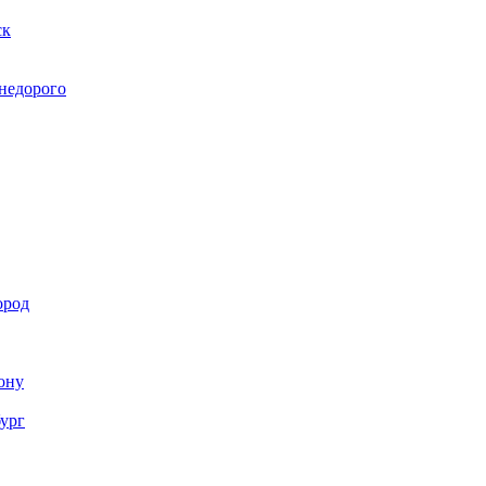
ск
 недорого
ород
Дону
бург