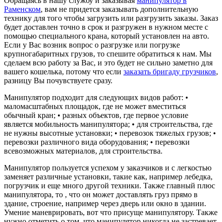
Обращаясь в нашу службу и заказывая
манипулятор в
Раменском
, вам не придется заказывать дополнительную
технику для того чтобы загрузить или разгрузить заказы. Заказ
будет доставлен точно в срок и разгружен в нужном месте с
помощью специального крана, который установлен на авто.
Если у Вас возник вопрос о разгрузке или погрузке
крупногабаритных грузов, то спешите обратиться к нам. Мы
сделаем всю работу за Вас, и это будет не сильно заметно для
вашего кошелька, потому что если
заказать бригаду грузчиков
,
разницу Вы почувствуете сразу.
Манипулятор подходит для следующих видов работ: •
маломасштабных площадок, где не может вместиться
обычный кран; • разных объектов, где первое условие
является мобильность манипулятора; • для строительства, где
не нужны высотные установки; • перевозок тяжелых грузов; •
перевозки различного вида оборудования; • перевозки
всевозможных материалов, для строительства.
Манипулятор пользуется успехом у заказчиков и с легкостью
заменяет различные установки, такие как, например лебедка,
погрузчик и еще много другой техники. Также главный плюс
манипулятора, то , что он может доставлять груз прямо в
здание, строение, например через дверь или окно в здании.
Умение маневрировать, вот что присуще манипулятору. Также
нужно отметить о том, что манипулятор никогда не застревает,