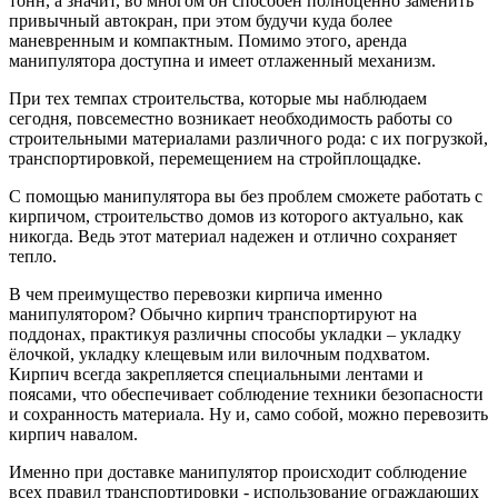
тонн, а значит, во многом он способен полноценно заменить
привычный автокран, при этом будучи куда более
маневренным и компактным. Помимо этого, аренда
манипулятора доступна и имеет отлаженный механизм.
При тех темпах строительства, которые мы наблюдаем
сегодня, повсеместно возникает необходимость работы со
строительными материалами различного рода: с их погрузкой,
транспортировкой, перемещением на стройплощадке.
С помощью манипулятора вы без проблем сможете работать с
кирпичом, строительство домов из которого актуально, как
никогда. Ведь этот материал надежен и отлично сохраняет
тепло.
В чем преимущество перевозки кирпича именно
манипулятором? Обычно кирпич транспортируют на
поддонах, практикуя различны способы укладки – укладку
ёлочкой, укладку клещевым или вилочным подхватом.
Кирпич всегда закрепляется специальными лентами и
поясами, что обеспечивает соблюдение техники безопасности
и сохранность материала. Ну и, само собой, можно перевозить
кирпич навалом.
Именно при доставке манипулятор происходит соблюдение
всех правил транспортировки - использование ограждающих