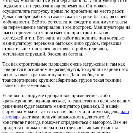
которых мобильность и универсальность. Манипулятор это и
подъемник и перевозчик одновременно. Он может
осуществлять погрузку прямо по прибытию на место работ.
Делает любую работу в самые сжатые сроки благодаря своей
мобильности. Всё это естественно сводит к минимуму траты
на перемещение материалов и хоз.построек. Манипуляторы на
шасси применяются повсеместно при строительстве
коттеджей и т.п. Вот одни из работ выполнить под которые
манипулятору: перевозки бытовок либо срубов, перевозка
строительных построек, доставка стройматериалов,
металлоконструкций, блоков из бетона.
Так как строительные площадки очень загружены и там как
говорится в основном не развернутся, то лучший вариант это
использовать кран манипулятор. Да и вообще при
транспортировке крупногабаритных грузов такая техника
является не заменимой.
Если вы планируете одноразовое применение , либо
краткосрочное, периодическое, то единственно верным вашим
решением будет заказать манипулятор (дешево). В нашей
фирме вы можете заказать на выбор ту или иную модель,
наш
автопарк
дает вам полную возможность для этого. А
консультант всегда поможет определиться с выбором. Вам не
придется нанимать оператора отдельно, так как у нас вы
заказываете кран манипулятор сразу с специалистом