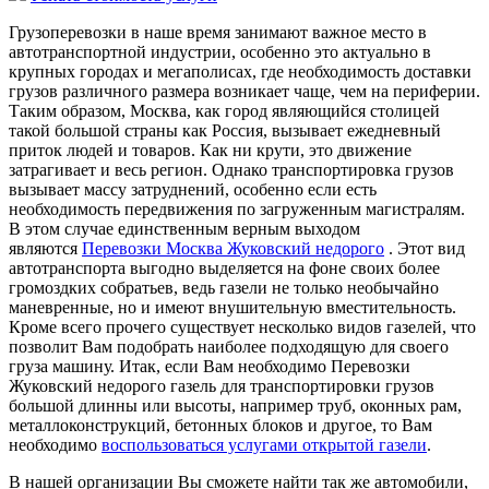
Грузоперевозки в наше время занимают важное место в
автотранспортной индустрии, особенно это актуально в
крупных городах и мегаполисах, где необходимость доставки
грузов различного размера возникает чаще, чем на периферии.
Таким образом, Москва, как город являющийся столицей
такой большой страны как Россия, вызывает ежедневный
приток людей и товаров. Как ни крути, это движение
затрагивает и весь регион. Однако транспортировка грузов
вызывает массу затруднений, особенно если есть
необходимость передвижения по загруженным магистралям.
В этом случае единственным верным выходом
являются
Перевозки Москва Жуковский недорого
. Этот вид
автотранспорта выгодно выделяется на фоне своих более
громоздких собратьев, ведь газели не только необычайно
маневренные, но и имеют внушительную вместительность.
Кроме всего прочего существует несколько видов газелей, что
позволит Вам подобрать наиболее подходящую для своего
груза машину. Итак, если Вам необходимо Перевозки
Жуковский недорого газель для транспортировки грузов
большой длинны или высоты, например труб, оконных рам,
металлоконструкций, бетонных блоков и другое, то Вам
необходимо
воспользоваться услугами открытой газели
.
В нашей организации Вы сможете найти так же автомобили,