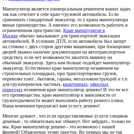
Манипулятор является универсальным решением ваших задач,
так как сочетает в себе кран+грузовой автомобиль. Если
сравнивать стандартный эвакуатор, то у крана манипулятора
явные преимущества. А именно: его возможность работать в
ограниченном пространстве.
Кран манипулятор в
Москве
обычно заказывают для транспортной эвакуации
автомобилей. В условиях ДТП, если автомобиль был заперт
на стоянке с двух сторон другими машинами, при блокировке
дверей (важно наличие документации на автотранспортное
средство), если нет возможности закатить машину на
обычный эвакуатор. Здесь вам больше подойдет манипулятор-
эвакуатор. Естественно кран манипулятор незаменим на
строительных площадках, при транспортировке грузов,
перевозке плит , бытовок, гаража, металлоконструкций и т.п.
для грузоперевозок частных,
квартирных
,
офисных
переездах
незаменим кран манипулятор дешево! И это не все
его преимущества. кран манипулятор в зависимости от
грузоподъемности может выполнять работу разного плана.
Наша компания предлагает вам услугу дешево!
Многие думают , что если предоставляемые услуги слишком
дешевые , то обязательно вас обманут. Нет забудьте., только не
мы. Кран манипулятор дешево - это возможно с нашей
фирмой! Объяснение этому простое. Во первых мы не так