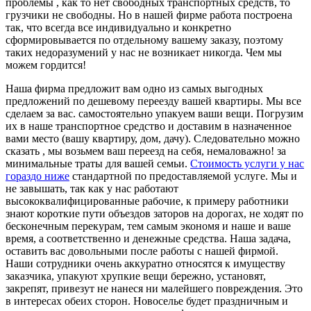
проблемы , как то нет свободных транспортных средств, то
грузчики не свободны. Но в нашей фирме работа построена
так, что всегда все индивидуально и конкретно
сформировывается по отдельному вашему заказу, поэтому
таких недоразумений у нас не возникает никогда. Чем мы
можем гордится!
Наша фирма предложит вам одно из самых выгодных
предложений по дешевому переезду вашей квартиры.
Мы все
сделаем за вас. самостоятельно упакуем ваши вещи. Погрузим
их в наше транспортное средство и доставим в назначенное
вами место (вашу квартиру, дом, дачу). Следовательно можно
сказать , мы возьмем ваш переезд на себя, немаловажно! за
минимальные траты для вашей семьи.
Стоимость услуги у нас
гораздо ниже
стандартной по предоставляемой услуге. Мы и
не завышать, так как у нас работают
высококвалифицированные рабочие, к примеру работники
знают короткие пути объездов заторов на дорогах, не ходят по
бесконечным перекурам, тем самым экономя и наше и ваше
время, а соответственно и денежные средства. Наша задача,
оставить вас довольными после работы с нашей фирмой.
Наши сотрудники очень аккуратно относятся к имуществу
заказчика, упакуют хрупкие вещи бережно, установят,
закрепят, привезут не нанеся ни малейшего повреждения. Это
в интересах обеих сторон. Новоселье будет праздничным и