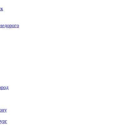
ск
 недорого
ород
Дону
бург